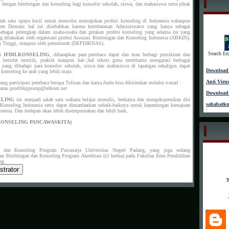
n dengan bimbingan dan konseling bagi konselor sekolah, siswa, dan mahasiswa serta pihak
lah satu upaya kecil untuk mencoba memajukan profesi konseling di Indonesia walaupun
e Domain hal ini disebabkan karena keterbatasan Administrator yang hanya sebagai
ebagai pelengkap dalam usaha-usaha dan gerakan profesi konseling yang selama ini yang
ng dilakukan oleh organisasi profesi Asosiasi Bimbingan dan Konseling Indonesia (ABKIN),
uan Tinggi, maupun oleh pemerintah (DEPDIKNAS).
Search En
ui
IFDILKONSELING
, diharapkan para pembaca dapat dan mau berbagi pemikiran dan
 bersifat teoritik, praktik maupun hal–;hal teknis guna membantu mengatasi berbagai
 yang dihadapi para konselor sekolah, siswa dan mahasiswa di lapangan sekaligus dapat
Download 
konseling ke arah yang lebih maju.
Anti Viru
ng partisipasi pembaca berupa Tulisan dan karya Anda bisa dikirimkan melalui e-mail :
 atau prodibkppsunp@telkom.net
Download 
ELING
ini menjadi salah satu wahana belajar menulis, berkarya dan mengekspresikan diri
sahabatk
Konseling Indonesia serta dapat dimanfaatkan sebaik-baiknya untuk kepentingan kemajuan
/
donesia. Dan kedepan akan lebih disempurnakan dan lebih baik.
KONSELING PANCAWASKITA)
dan Konseling Program Pascasarja Universitas Negeri Padang, yang juga sedang
an Bimbingan dan Konseling Program Akreditasi (s1 kedua) pada Fakultas Ilmu Pendidikan
ng
w