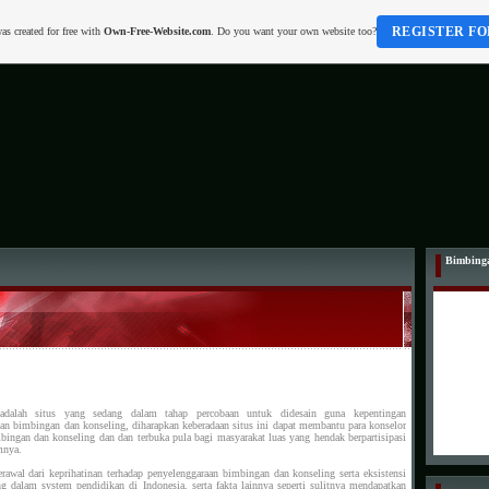
REGISTER FO
as created for free with
Own-Free-Website.com
. Do you want your own website too?
Bimbing
adalah situs yang sedang dalam tahap percobaan untuk didesain guna kepentingan
an bimbingan dan konseling, diharapkan keberadaan situs ini dapat membantu para konselor
ingan dan konseling dan dan terbuka pula bagi masyarakat luas yang hendak berpartisipasi
mnya.
erawal dari keprihatinan terhadap penyelenggaraan bimbingan dan konseling serta eksistensi
g dalam system pendidikan di Indonesia, serta fakta lainnya seperti sulitnya mendapatkan