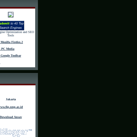
gine Optimization and SEO
Tools
Mozilla Firefox.2
s PC Media
Google Toolbar
u
Jakarta
ww.fip.unp.ac.id
Download Ansav