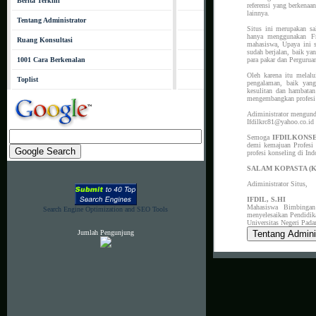
Berita Terkini
referensi yang berkenaa
lainnya.
Tentang Administrator
Situs ini merupakan sa
hanya menggunakan Fre
Ruang Konsultasi
mahasiswa, Upaya ini s
sudah berjalan, baik ya
1001 Cara Berkenalan
para pakar dan Pergur
Oleh karena itu melal
Toplist
pengalaman, baik yang
kesulitan dan hambatan
mengembangkan profesi 
Adiministrator mengunda
Ifdilkrc81@yahoo.co.id
Semoga
IFDILKONS
demi kemajuan Profesi 
profesi konseling di In
SALAM KOPASTA (
Adiministrator Situs,
IFDIL, S.HI
Mahasiswa Bimbingan 
Search Engine Optimization and SEO Tools
menyelesaikan Pendidik
Universitas Negeri Pada
Jumlah Pengunjung