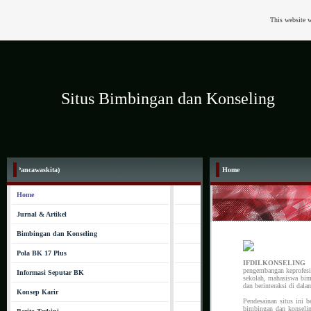
This website w
Situs Bimbingan dan Konseling
 Pancawaskita)
Home
Home
Jurnal & Artikel
Bimbingan dan Konseling
Pola BK 17 Plus
IFDILKONSELING
pengembangan keprofesi
Informasi Seputar BK
sekolah, mahasiswa bimb
dan berinteraksi di dala
Konsep Karir
Pendesainan situs ini b
bimbingan dan konselin